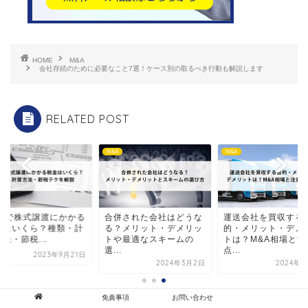
HOME
M&A
会社存続のために必要なこと7選！ケース別の取るべき行動も解説します
RELATED POST
M&A
M&A
&Aで株式譲渡にかかる
合併された会社はどうな
運送会社を買収する
金はいくら？種類・計
る？メリット・デメリッ
的・メリット・デメ
法・節税...
トや最適なスキームの
トは？M&A相場と注
選...
点...
2023年9月21日
2024年3月2日
2024年8
免責事項
お問い合わせ