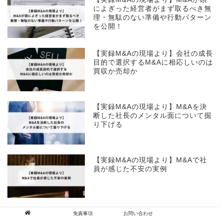
によぎった経営者がまず取るべき無
理・無駄のない準備や行動パターン
を公開！
【実録M&Aの現場より】会社の成長
目的で選択するM&Aに相応しいのは
買収か売却か
【実録M&Aの現場より】M&Aを決
断した社長のメンタル面について掘
り下げる
【実録M&Aの現場より】M&Aで社
員が感じた不安の実例
【実録M&Aの現場より】会社を売却
免責事項
お問い合わせ