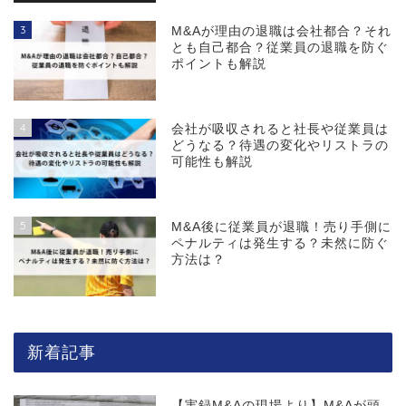
3
M&Aが理由の退職は会社都合？それ
とも自己都合？従業員の退職を防ぐ
ポイントも解説
4
会社が吸収されると社長や従業員は
どうなる？待遇の変化やリストラの
可能性も解説
5
M&A後に従業員が退職！売り手側に
ペナルティは発生する？未然に防ぐ
方法は？
新着記事
【実録M&Aの現場より】M&Aが頭