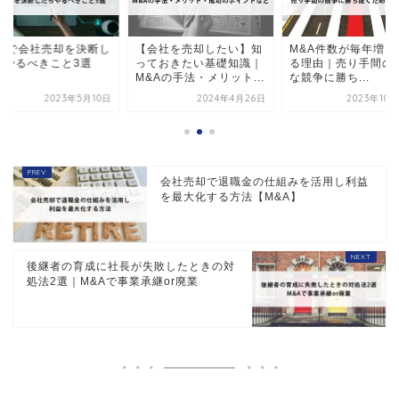
会社を売却したい】知
M&A件数が毎年増え続け
M&Aで会社売却を
ておきたい基礎知識｜
る理由｜売り手間の熾烈
たらやるべきこと3
&Aの手法・メリット...
な競争に勝ち...
2024年4月26日
2023年10月23日
2023年5
会社売却で退職金の仕組みを活用し利益
を最大化する方法【M&A】
後継者の育成に社長が失敗したときの対
処法2選｜M&Aで事業承継or廃業