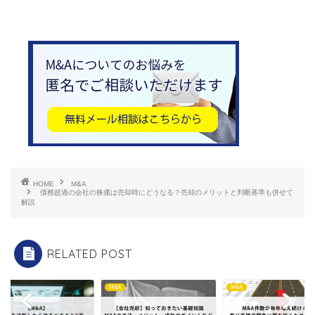
HOME
M&A
債務超過の会社の株価は売却時にどうなる？売却のメリットと判断基準も併せて
解説
RELATED POST
A
M&A
M&A