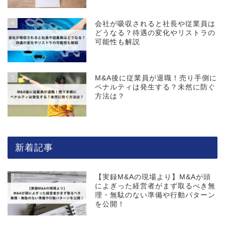
4
会社が吸収されると社長や従業員は
どうなる？待遇の変化やリストラの
可能性も解説
5
M&A後に従業員が退職！売り手側に
ペナルティは発生する？未然に防ぐ
方法は？
新着記事
【実録M&Aの現場より】M&Aが頭
によぎった経営者がまず取るべき無
理・無駄のない準備や行動パターン
を公開！