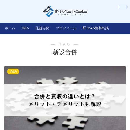
ホーム
M&A
仕組み化
プロフィール
M&A無料相談
― TAG ―
新設合併
M&A