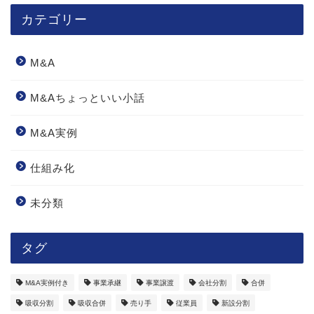
カテゴリー
M&A
M&Aちょっといい小話
M&A実例
仕組み化
未分類
タグ
M&A実例付き
事業承継
事業譲渡
会社分割
合併
吸収分割
吸収合併
売り手
従業員
新設分割