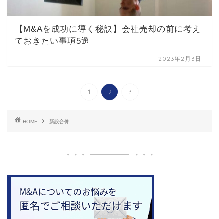
【M&Aを成功に導く秘訣】会社売却の前に考え
ておきたい事項5選
2023年2月3日
1
2
3
HOME
新設合併