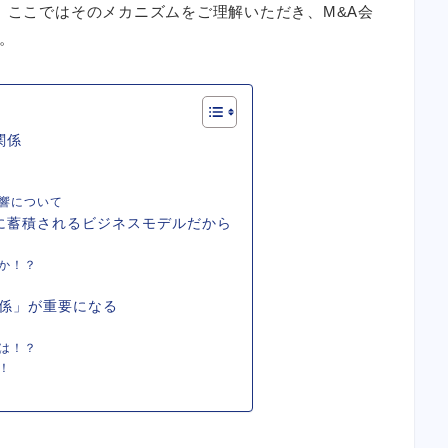
 ここではそのメカニズムをご理解いただき、M&A会
。
関係
影響について
に蓄積されるビジネスモデルだから
か！？
関係」が重要になる
は！？
！