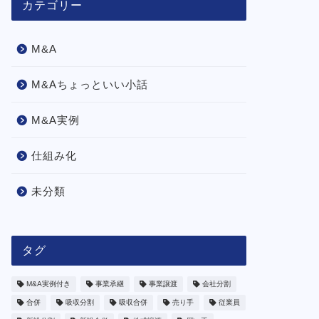
カテゴリー
M&A
M&Aちょっといい小話
M&A実例
仕組み化
未分類
タグ
M&A実例付き
事業承継
事業譲渡
会社分割
合併
吸収分割
吸収合併
売り手
従業員