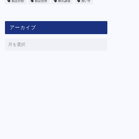
新設分割
新設合併
株式譲渡
買い手
アーカイブ