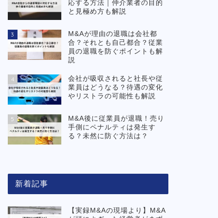
応する方法｜仲介業者の目的
と見極め方も解説
M&Aが理由の退職は会社都
3
合？それとも自己都合？従業
員の退職を防ぐポイントも解
説
会社が吸収されると社長や従
4
業員はどうなる？待遇の変化
やリストラの可能性も解説
M&A後に従業員が退職！売り
5
手側にペナルティは発生す
る？未然に防ぐ方法は？
新着記事
【実録M&Aの現場より】M&A