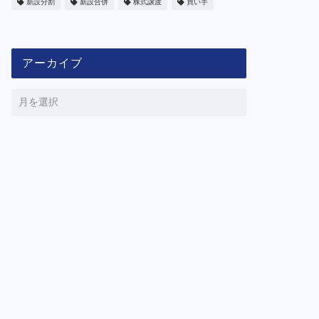
新設分割
新設合併
株式譲渡
買い手
アーカイブ