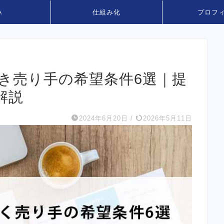
A
仕組み化
プロフ
べき売り手の希望条件6選｜提
解説
2024年6月20日
/
2026年5月11日