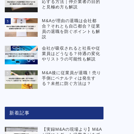
応する方法｜仲介業者の目的
と見極め方も解説
M&Aが理由の退職は会社都
3
合？それとも自己都合？従業
員の退職を防ぐポイントも解
説
会社が吸収されると社長や従
4
業員はどうなる？待遇の変化
やリストラの可能性も解説
M&A後に従業員が退職！売り
5
手側にペナルティは発生す
る？未然に防ぐ方法は？
新着記事
【実録M&Aの現場より】M&A