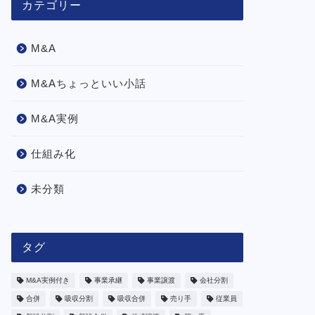
カテゴリー
M&A
M&Aちょっといい小話
M&A実例
仕組み化
未分類
タグ
M&A実例付き
事業承継
事業譲渡
会社分割
合併
吸収分割
吸収合併
売り手
従業員