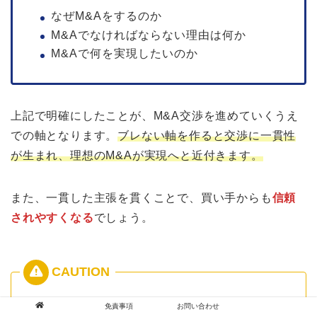
なぜM&Aをするのか
M&Aでなければならない理由は何か
M&Aで何を実現したいのか
上記で明確にしたことが、M&A交渉を進めていくうえ
での軸となります。
ブレない軸を作ると交渉に一貫性
が生まれ、理想のM&Aが実現へと近付きます。
また、一貫した主張を貫くことで、買い手からも
信頼
されやすくなる
でしょう。
M&Aで会社を売ることが目的になってしまわな
免責事項
お問い合わせ