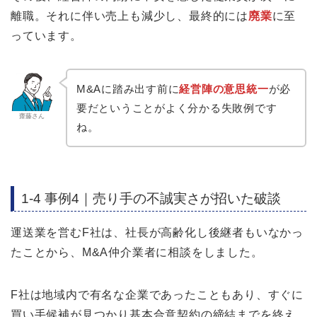
離職。それに伴い売上も減少し、最終的には
廃業
に至
っています。
M&Aに踏み出す前に
経営陣の意思統一
が必
要だということがよく分かる失敗例です
齋藤さん
ね。
1-4 事例4｜売り手の不誠実さが招いた破談
運送業を営むF社は、社長が高齢化し後継者もいなかっ
たことから、M&A仲介業者に相談をしました。
F社は地域内で有名な企業であったこともあり、すぐに
買い手候補が見つかり基本合意契約の締結までを終え