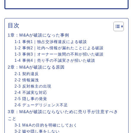
目次
1章：M&Aが破談になった事例
1-1 事例1｜独占交渉権違反による破談
1-2 事例2｜社内へ情報が漏れたことによる破談
1-3 事例3｜オーナー一族間の不和が招いた破談
1-4 事例4｜売り手の不誠実さが招いた破談
2章：M&Aが破談になる原因
2-1 契約違反
2-2 情報漏洩
2-3 反対株主の出現
2-4 不誠実な対応
2-5 隠し事の発覚
2-6 デューデリジェンス不足
3章：M&Aが破談にならないために売り手が注意すべき
こと
3-1 M&Aの目的を明確にしておく
3-2 嘘や隠し事をしない