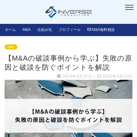
ホーム
M&A
仕組み化
プロフィール
M&A無料相談
M&A
【M&Aの破談事例から学ぶ】失敗の原
因と破談を防ぐポイントを解説
2024年5月31日
/
2026年5月11日